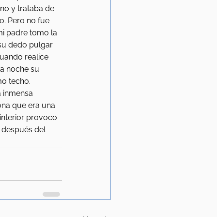
o y trataba de 
o. Pero no fue 
i padre tomo la 
u dedo pulgar 
uando realice 
sa noche su 
o techo. 
a inmensa 
ona que era una 
interior provoco 
 después del 