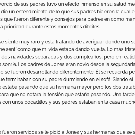
ivorcio de sus padres tuvo un efecto inmenso en su salud men
io un entendimiento de lo que sus padres hicieron la cual el
 que fueron diferente y consejos para padres en como mant
a prioridad durante estos momentos difíciles.
se siente muy raro y esta tratando de averiguar donde uno se
me sentí como que mi vida estaba dando vuelta. Lo más triste
r dos navidades separadas y dos cumpleaños, pero en realida
 sonríe. Los padres de Jones eran novio desde la segundaria.
o se fueron desarrollando diferentemente. Él se recuerda pel
e terminaban con su padre durmiendo en el sofá. Siendo el hi
e estaba pasando que su hermana mayor pero los dos tratab
ra que no notara la tensión que estaña pasando. Una tarde 
os con unos bocadillos y sus padres estaban en la casa muc
 fueron servidos se le pidió a Jones y sus hermanas que se s