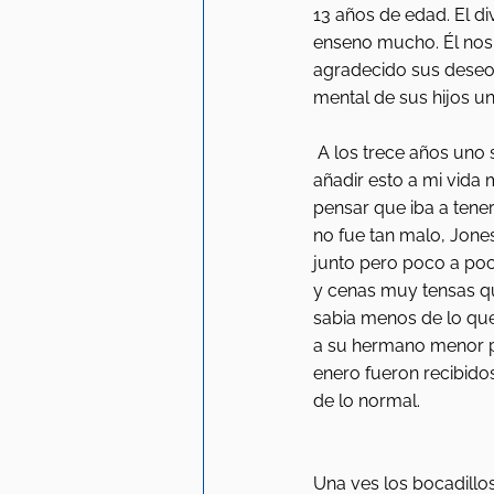
13 años de edad. El d
enseno mucho. Él nos d
agradecido sus deseos
mental de sus hijos un
 A los trece años uno 
añadir esto a mi vida 
pensar que iba a tene
no fue tan malo, Jones
junto pero poco a poc
y cenas muy tensas qu
sabia menos de lo qu
a su hermano menor pa
enero fueron recibid
de lo normal. 
Una ves los bocadillos