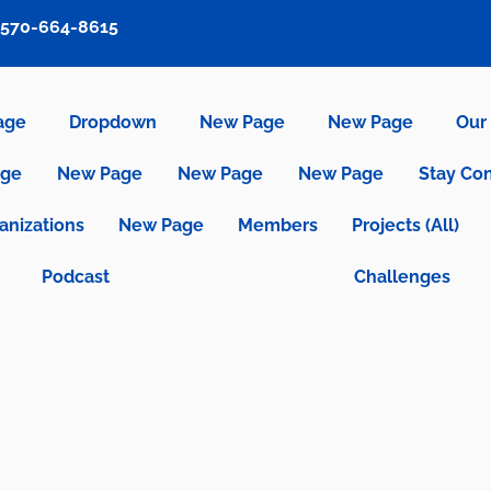
570-664-8615
age
Dropdown
New Page
New Page
Our 
age
New Page
New Page
New Page
Stay Co
anizations
New Page
Members
Projects (All)
Podcast
Challenges