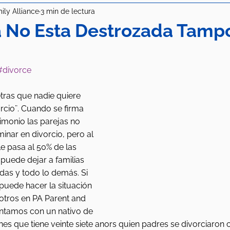
ily Alliance
3 min de lectura
a No Esta Destrozada Tamp
#divorce
tras que nadie quiere 
rcio¨. Cuando se firma 
imonio las parejas no 
inar en divorcio, pero al 
le pasa al 50% de las 
puede dejar a familias 
das y todo lo demás. Si 
puede hacer la situación 
tros en PA Parent and 
entamos con un nativo de 
nes que tiene veinte siete anors quien padres se divorciaron 