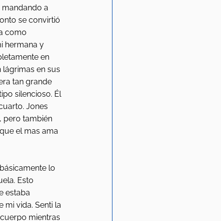
a mandando a 
nto se convirtió 
ra como 
mi hermana y 
pletamente en 
 lágrimas en sus 
era tan grande 
po silencioso. Él 
 cuarto. Jones 
, pero también 
 que el mas ama 
 básicamente lo 
ela. Esto 
 estaba 
mi vida. Senti la 
 cuerpo mientras 