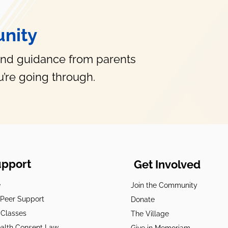
nity
La historia de un padre con
TDAH que hubiera querido
and guidance from parents
haber buscado antes el
diagnóstico
’re going through.
upport
Get Involved
e
Join the Community
t Peer Support
Donate
 Classes
The Village
alth Consent Law