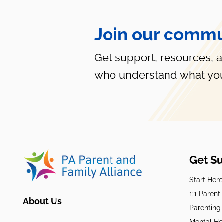
Join our commu
Ser un “Papá” Para tu Hijo,
no Solo un “Padre”
Get support, resources, 
who understand what you
Get S
Start Her
1:1 Paren
About Us
Parenting
Mental He