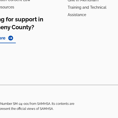
Give in Memoriam
esources
Training and Technical
Assistance
g for support in
heny County?
ore
ant Number SM-24-001 from SAMHSA. Its contents are
epresent the official views of SAMHSA.