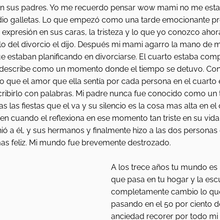
n sus padres. Yo me recuerdo pensar wow mami no me est
io galletas. Lo que empezó como una tarde emocionante pro
 expresión en sus caras, la tristeza y lo que yo conozco aho
lo del divorcio el dijo. Después mi mami agarro la mano de 
 estaban planificando en divorciarse. El cuarto estaba com
s describe como un momento donde el tiempo se detuvo. Con
o que el amor que ella sentía por cada persona en el cuarto 
ribirlo con palabras. Mi padre nunca fue conocido como un ti
as las fiestas que el va y su silencio es la cosa mas alta en el
n cuando el reflexiona en ese momento tan triste en su vida
ó a él, y sus hermanos y finalmente hizo a las dos personas
as feliz. Mi mundo fue brevemente destrozado. 
A los trece años tu mundo es
que pasa en tu hogar y la escu
completamente cambio lo que
pasando en el 50 por ciento de 
anciedad recorer por todo mi