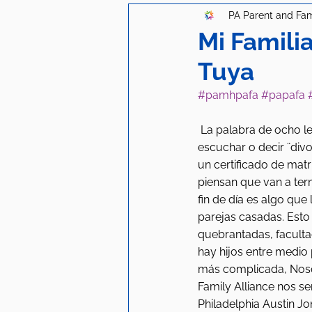
PA Parent and Fam
Mi Famili
Tuya
#pamhpafa
#papafa
 La palabra de ocho le
escuchar o decir ¨divo
un certificado de matr
piensan que van a term
fin de día es algo que 
parejas casadas. Esto 
quebrantadas, faculta
hay hijos entre medio 
más complicada, Noso
Family Alliance nos s
Philadelphia Austin Jo