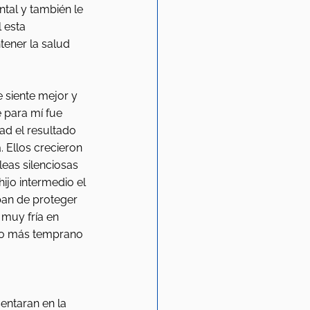
tal y también le 
 esta 
ener la salud 
 siente mejor y 
 para mí fue 
d el resultado 
 Ellos crecieron 
eas silenciosas 
jo intermedio el 
an de proteger 
muy fría en 
ho más temprano 
entaran en la 