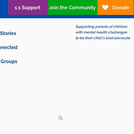
1:1 Support
Join the Community
Donate
Supporting parents of children
with mental health challenges
Stories
to be their child's best advocate
nnected
Groups