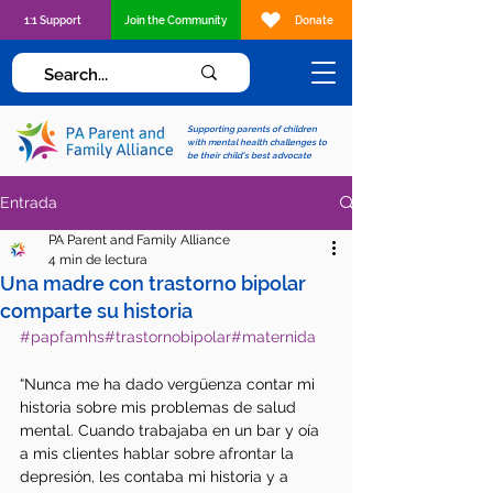
1:1 Support
Join the Community
Donate
Supporting parents of children
with mental health challenges to
be their child's best advocate
Entrada
PA Parent and Family Alliance
4 min de lectura
Una madre con trastorno bipolar
comparte su historia
#papfamhs
#trastornobipolar
#maternida
“Nunca me ha dado vergüenza contar mi 
historia sobre mis problemas de salud 
mental. Cuando trabajaba en un bar y oía 
a mis clientes hablar sobre afrontar la 
depresión, les contaba mi historia y a 