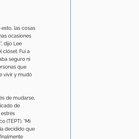
 esto, las cosas 
nas ocasiones 
, dijo Lee 
clóset. Fui a 
aba seguro ni 
ersonas que 
e vivir y mudó 
s de mudarse, 
icado de 
 estrés 
o (TEPT). “Mi 
ía decidido que 
finalmente 