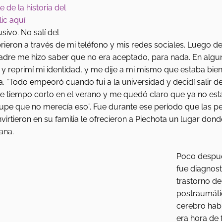
 de la historia del 
ic aquí. 
sivo. No salí del 
brieron a través de mi teléfono y mis redes sociales. Luego de
 padre me hizo saber que no era aceptado, para nada. En algu
y reprimí mi identidad, y me dije a mi mismo que estaba bien”
. “Todo empeoró cuando fui a la universidad y decidí salir del 
e tiempo corto en el verano y me quedó claro que ya no est
y supe que no merecía eso”. Fue durante ese período que las p
irtieron en su familia le ofrecieron a Piechota un lugar dond
ana. 
Poco despué
fue diagnost
trastorno de
postraumátic
cerebro hab
era hora de 