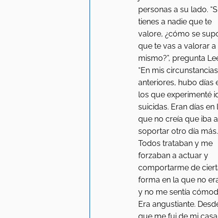
personas a su lado. “S
tienes a nadie que te 
valore, ¿cómo se sup
que te vas a valorar a t
mismo?”, pregunta Lee
“En mis circunstancias
anteriores, hubo días 
los que experimenté i
suicidas. Eran días en 
que no creía que iba a
soportar otro día más.
Todos trataban y me 
forzaban a actuar y 
comportarme de ciert
forma en la que no er
y no me sentía cómod
Era angustiante. Desd
que me fui de mi casa