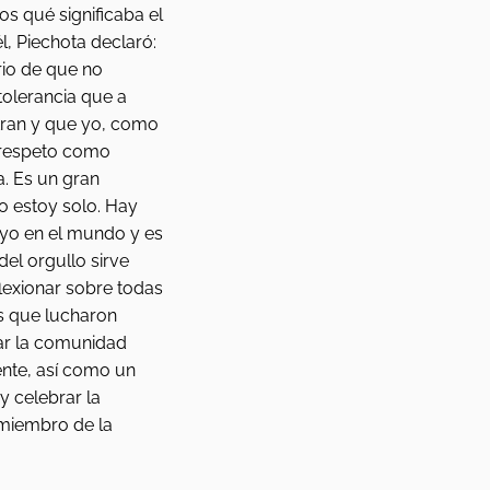
 qué significaba el 
l, Piechota declaró: 
rio de que no 
olerancia que a 
an y que yo, como 
 respeto como 
. Es un gran 
o estoy solo. Hay 
yo en el mundo y es 
 del orgullo sirve 
exionar sobre todas 
s que lucharon 
ar la comunidad 
nte, así como un 
 celebrar la 
miembro de la 