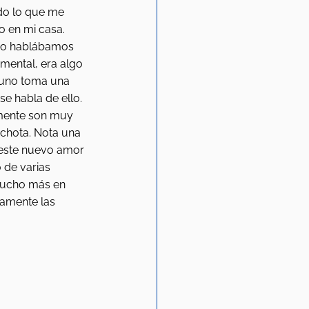
do lo que me 
 en mi casa. 
no hablábamos 
mental, era algo 
 uno toma una 
se habla de ello. 
emente son muy 
echota. Nota una 
 este nuevo amor 
 de varias 
mucho más en 
ramente las 