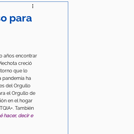
so para
0 años encontrar 
Piechota creció 
torno que lo 
la pandemia ha 
es del Orgullo 
a el Orgullo de 
ión en el hogar 
TQIA+. También 
 hacer, decir e 