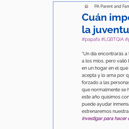
PA Parent and Fam
Cuán impo
la juvent
#papafa
#LGBTQIA
#
“Un día encontrarás a
a los míos, pero valió
en un hogar en el que
acepta y lo ama por qu
forzado a las personas
que normalmente se ha
este año quisimos com
puede ayudar inmensa
estrenaremos nuestra
investigar para hacer