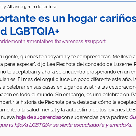
ily Alliance
5 min de lectura
rtante es un hogar cariño
ud LGBTQIA+
pridemonth
#mentalhealthawareness
#support
 tu gente, quienes te apoyarán y te comprenderán. Me llevó 2
 la pena esperar”, dijo Lee Piechota del condado de Luzerne. 
 no lo aceptaban y ahora se encuentra prosperando en un en
ien es. El mes del orgullo luce un poco diferente este año, 
 a celebrar en sus casas en lugar de asistir a las celebracion
cen en todo el mundo. Sin embargo, es una celebración. Par
partir la historia de Piechota para destacar cómo la aceptac
mente a la salud mental y la autoestima de los jóvenes LGB
 nueva 
hoja de sugerencias
con sugerencias para padres; 
Qué
 que tu hijo/a LGBTQIA+ se sienta escuchado/a y amado/a. 