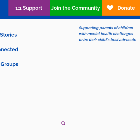
1:1 Support
Join the Community
Donate
Supporting parents of children
with mental health challenges
Stories
to be their child's best advocate
nnected
Groups