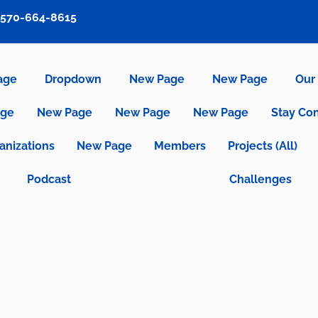
570-664-8615
age
Dropdown
New Page
New Page
Our 
age
New Page
New Page
New Page
Stay Co
anizations
New Page
Members
Projects (All)
Podcast
Challenges