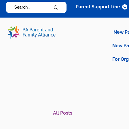
Parent Support Line
New P
New P
For Org
All Posts