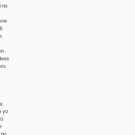
i no 
one 
i 
. 
 
en 
deas 
los 
 
 
a 
a yo 
o. 
e 
 no 